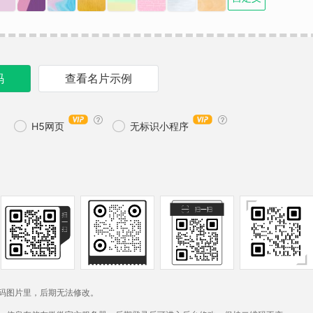
码
查看名片示例




H5网页
无标识小程序
维码图片里，后期无法修改。