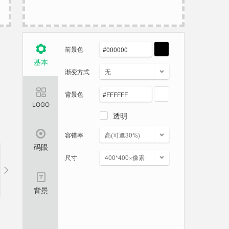

前景色
基本
渐变方式
无

背景色
LOGO
透明


容错率
高(可遮30%)
码眼
尺寸
400*400×像素


背景