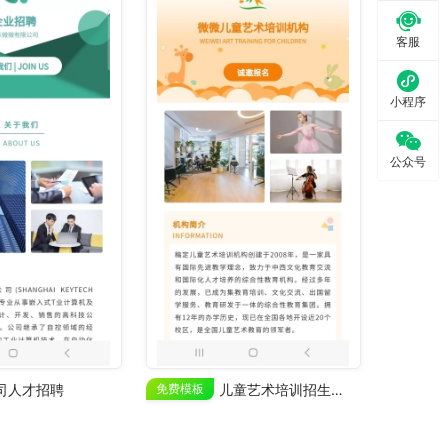

客服

小程序

公众号
司人才招聘
免费模板
儿童艺术培训招生宣传